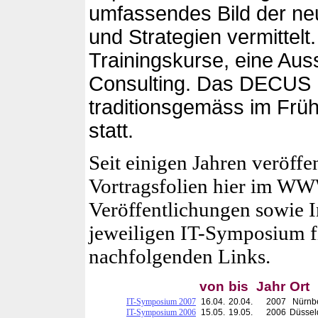
umfassendes Bild der ne
und Strategien vermittelt
Trainingskurse, eine Aus
Consulting. Das DECUS 
traditionsgemäss im Frü
statt.
Seit einigen Jahren veröffe
Vortragsfolien hier im WW
Veröffentlichungen sowie 
jeweiligen IT-Symposium f
nachfolgenden Links.
von
bis
Jahr
Ort
IT-Symposium 2007
16.04.
20.04.
2007
Nürnb
IT-Symposium 2006
15.05.
19.05.
2006
Düssel