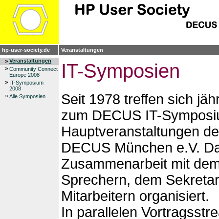
hp-user-society.de
Veranstaltungen
»
Veranstaltungen
IT-Symposien
»
Community Connect
Europe 2008
»
IT-Symposium
2008
Seit 1978 treffen sich jäh
»
Alle Symposien
zum DECUS IT-Symposiu
Hauptveranstaltungen de
DECUS München e.V. Da
Zusammenarbeit mit dem
Sprechern, dem Sekretaria
Mitarbeitern organisiert.
In parallelen Vortragsstr