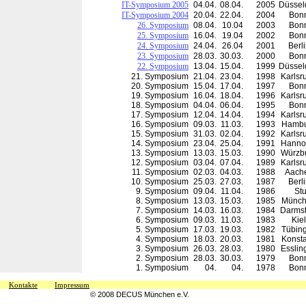
IT-Symposium 2005
04.04.
08.04.
2005
Düssel
IT-Symposium 2004
20.04.
22.04.
2004
Bon
26. Symposium
08.04.
10.04
2003
Bon
25. Symposium
16.04.
19.04
2002
Bon
24. Symposium
24.04.
26.04
2001
Berl
23. Symposium
28.03.
30.03.
2000
Bon
22. Symposium
13.04.
15.04.
1999
Düssel
21. Symposium
21.04.
23.04.
1998
Karlsr
20. Symposium
15.04.
17.04.
1997
Bon
19. Symposium
16.04.
18.04.
1996
Karlsr
18. Symposium
04.04.
06.04.
1995
Bon
17. Symposium
12.04.
14.04.
1994
Karlsr
16. Symposium
09.03.
11.03.
1993
Hamb
15. Symposium
31.03.
02.04.
1992
Karlsr
14. Symposium
23.04.
25.04.
1991
Hanno
13. Symposium
13.03.
15.03.
1990
Würzb
12. Symposium
03.04.
07.04.
1989
Karlsr
11. Symposium
02.03.
04.03.
1988
Aach
10. Symposium
25.03.
27.03.
1987
Berl
9. Symposium
09.04.
11.04.
1986
Stu
8. Symposium
13.03.
15.03.
1985
Münc
7. Symposium
14.03.
16.03.
1984
Darmst
6. Symposium
09.03.
11.03.
1983
Kiel
5. Symposium
17.03.
19.03.
1982
Tübin
4. Symposium
18.03.
20.03.
1981
Konst
3. Symposium
26.03.
28.03.
1980
Esslin
2. Symposium
28.03.
30.03.
1979
Bon
1. Symposium
04.
04.
1978
Bon
Kontakte
Impressum
© 2008 DECUS München e.V.